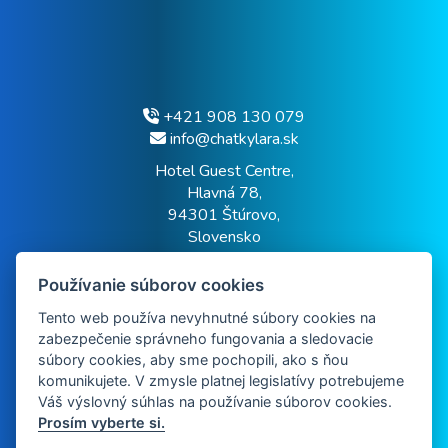
+421 908 130 079
info@chatkylara.sk
Hotel Guest Centre,
Hlavná 78,
94301 Štúrovo,
Slovensko
Používanie súborov cookies
Accommodation regulations
Tento web používa nevyhnutné súbory cookies na
zabezpečenie správneho fungovania a sledovacie
súbory cookies, aby sme pochopili, ako s ňou
GDPR
komunikujete. V zmysle platnej legislatívy potrebujeme
Váš výslovný súhlas na používanie súborov cookies.
Prosím vyberte si.
Hotel Guest Centre